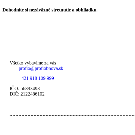
Dohodnite si nezáväzné stretnutie a obhliadku.
Všetko vybavíme za vás
profio@profiobnova.sk
+421 918 109 999
IČO: 56893493
DIČ: 2122486102