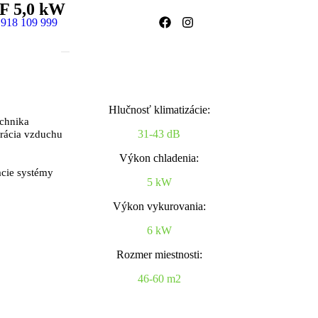
XF 5,0 kW
 918 109 999
Hlučnosť klimatizácie:
chnika
31-43 dB
rácia vzduchu
Výkon chladenia:
cie systémy
5 kW
Výkon vykurovania:
6 kW
Rozmer miestnosti:
46-60 m2