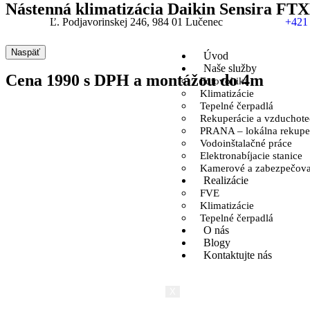
Nástenná klimatizácia Daikin Sensira FT
Ľ. Podjavorinskej 246, 984 01 Lučenec
+421
Naspäť
Úvod
Naše služby
Cena 1990 s DPH a montážou do 4m
Fotovoltika
Klimatizácie
Tepelné čerpadlá
Rekuperácie a vzduchote
PRANA – lokálna rekupe
Vodoinštalačné práce
Elektronabíjacie stanice
Kamerové a zabezpečova
Realizácie
FVE
Klimatizácie
Tepelné čerpadlá
O nás
Blogy
Kontaktujte nás
X