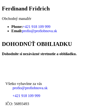
Ferdinand Fridrich​
Obchodný manažér
Phone:
+421 918 109 999
Email:
profio@profiobnova.sk
DOHODNÚŤ OBHLIADKU
Dohodnite si nezáväzné stretnutie a obhliadku.
Všetko vybavíme za vás
profio@profiobnova.sk
+421 918 109 999
IČO: 56893493