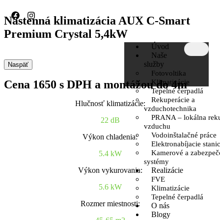
Nástenná klimatizácia AUX C-Smart
Premium Crystal 5,4kW
Úvod
Naše
služby
Naspäť
Fotovoltika
Cena 1650 s DPH a montážou do 4m
Klimatizácie
Tepelné čerpadlá
Rekuperácie a
Hlučnosť klimatizácie:
vzduchotechnika
PRANA – lokálna reku
22 dB
vzduchu
Vodoinštalačné práce
Výkon chladenia:
Elektronabíjacie stani
Kamerové a zabezpeč
5.4 kW
systémy
Výkon vykurovania:
Realizácie
FVE
5.6 kW
Klimatizácie
Tepelné čerpadlá
Rozmer miestnosti:
O nás
Blogy